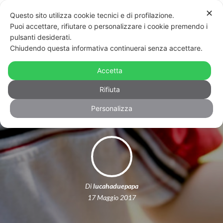
✕
Questo sito utilizza cookie tecnici e di profilazione.
Puoi accettare, rifiutare o personalizzare i cookie premendo i
pulsanti desiderati.
Chiudendo questa informativa continuerai senza accettare.
Si è genitori davvero quando si lotta
per i propri figli, anche contro
Accetta
l’omofobia e la transfobia
Rifiuta
Personalizza
Di
lucahaduepapa
17 Maggio 2017