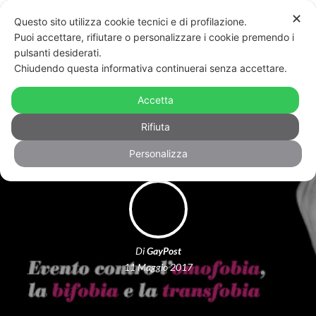
✕
Questo sito utilizza cookie tecnici e di profilazione.
Puoi accettare, rifiutare o personalizzare i cookie premendo i
pulsanti desiderati.
Chiudendo questa informativa continuerai senza accettare.
Torna “Bu senza paura”: a Bologna,
Accetta
per gridare no all’omo-transfobia
Rifiuta
Personalizza
Di
GayPost
11 Maggio 2017