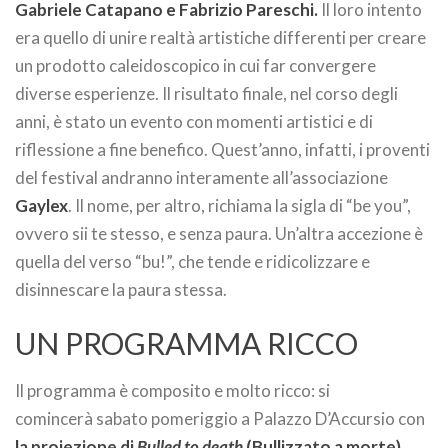
Gabriele Catapano e Fabrizio Pareschi.
Il loro intento
era quello di unire realtà artistiche differenti per creare
un prodotto caleidoscopico in cui far convergere
diverse esperienze. Il risultato finale, nel corso degli
anni, è stato un evento con momenti artistici e di
riflessione a fine benefico. Quest’anno, infatti, i proventi
del festival andranno interamente all’associazione
Gaylex
. Il nome, per altro, richiama la sigla di “be you”,
ovvero sii te stesso, e senza paura. Un’altra accezione è
quella del verso “bu!”, che tende e ridicolizzare e
disinnescare la paura stessa.
UN PROGRAMMA RICCO
Il programma è composito e molto ricco: si
comincerà sabato pomeriggio a Palazzo D’Accursio con
la proiezione di
Bulled to death
(Bullizzato a morte)