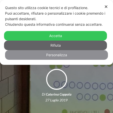
✕
Questo sito utilizza cookie tecnici e di profilazione.
Puoi accettare, rifiutare o personalizzare i cookie premendo i
pulsanti desiderati.
Chiudendo questa informativa continuerai senza accettare.
Emilia Romagna, un’altra legge a caro
prezzo: la dignità dei figli dei padri
Accetta
gay
Rifiuta
Personalizza
Di
Caterina Coppola
27 Luglio 2019