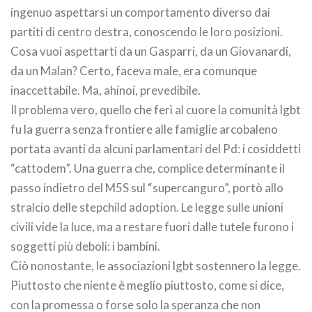
ingenuo aspettarsi un comportamento diverso dai
partiti di centro destra, conoscendo le loro posizioni.
Cosa vuoi aspettarti da un Gasparri, da un Giovanardi,
da un Malan? Certo, faceva male, era comunque
inaccettabile. Ma, ahinoi, prevedibile.
Il problema vero, quello che ferì al cuore la comunità lgbt
fu la guerra senza frontiere alle famiglie arcobaleno
portata avanti da alcuni parlamentari del Pd: i cosiddetti
“cattodem”. Una guerra che, complice determinante il
passo indietro del M5S sul “supercanguro”, portò allo
stralcio delle stepchild adoption. Le legge sulle unioni
civili vide la luce, ma a restare fuori dalle tutele furono i
soggetti più deboli: i bambini.
Ciò nonostante, le associazioni lgbt sostennero la legge.
Piuttosto che niente è meglio piuttosto, come si dice,
con la promessa o forse solo la speranza che non