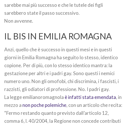
sarebbe mai più successo e che le tutele dei figli
sarebbero state il passo successivo.
Non avvenne.
IL BIS IN EMILIA ROMAGNA
Anzi, quello che è successo in questi mesi e in questi
giorni in Emilia Romagna ha seguito lo stesso, identico
copione. Per di più, con lo stesso identico mantra: la
gestazione per altri e i padri gay. Sono questi i nemici
numero uno. Non gli omofobi, chi discrimina, i fascisti, i
razzisti, gli odiatori di professione. No. I padri gay.
La legge emilianoromagnola
è infatti stata emendata
, in
mezzo a
non poche polemiche
, con un articolo che recita:
“Fermo restando quanto previsto dall’articolo 12,
comma 6, l. 40/2004, la Regione non concede contributi