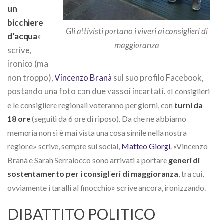
un
bicchiere
Gli attivisti portano i viveri ai consiglieri di
d’acqua
»
maggioranza
scrive,
ironico (ma
non troppo),
Vincenzo Branà
sul suo profilo Facebook,
postando una foto con due vassoi incartati. «
I consiglieri
e le consigliere regionali voteranno per giorni, con
turni da
18 ore
(seguiti da 6 ore di riposo). Da che ne abbiamo
memoria non si è mai vista una cosa simile nella nostra
regione» scrive, sempre sui social,
Matteo Giorgi
. «
Vincenzo
Branà e Sarah Serraiocco sono arrivati a portare
generi di
sostentamento per i consiglieri di maggioranza
, tra cui,
ovviamente i taralli al finocchio» scrive ancora, ironizzando.
DIBATTITO POLITICO