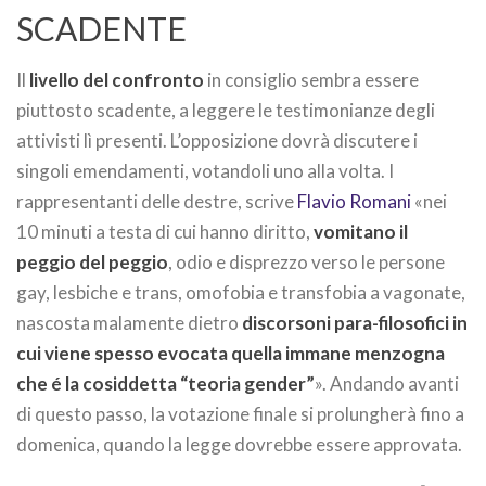
SCADENTE
Il
livello del confronto
in consiglio sembra essere
piuttosto scadente, a leggere le testimonianze degli
attivisti lì presenti. L’opposizione dovrà discutere i
singoli emendamenti, votandoli uno alla volta. I
rappresentanti delle destre, scrive
Flavio Romani
«nei
10 minuti a testa di cui hanno diritto,
vomitano il
peggio del peggio
, odio e disprezzo verso le persone
gay, lesbiche e trans, omofobia e transfobia a vagonate,
nascosta malamente dietro
discorsoni para-filosofici in
cui viene spesso evocata quella immane menzogna
che é la cosiddetta “teoria gender”
». Andando avanti
di questo passo, la votazione finale si prolungherà fino a
domenica, quando la legge dovrebbe essere approvata.