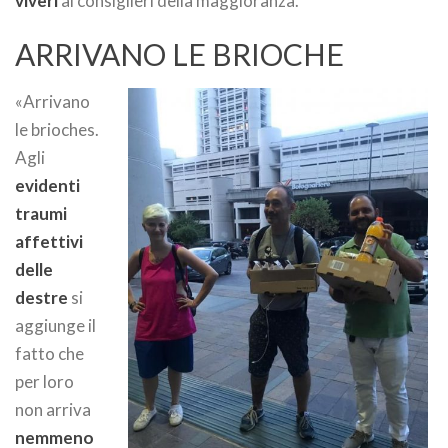
viveri
ai consiglieri della maggioranza.
ARRIVANO LE BRIOCHE
«Arrivano
le brioches.
Agli
evidenti
traumi
affettivi
delle
destre
si
aggiunge il
fatto che
per loro
non arriva
nemmeno