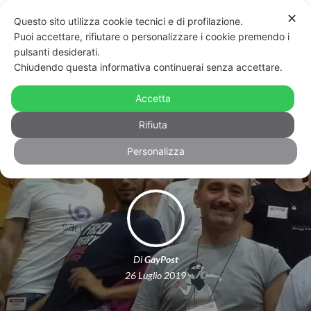
✕
Questo sito utilizza cookie tecnici e di profilazione.
Puoi accettare, rifiutare o personalizzare i cookie premendo i
pulsanti desiderati.
Chiudendo questa informativa continuerai senza accettare.
Emilia Romagna: “la lunga notte
dell’omofobia”. E gli attivisti portano
Accetta
viveri
Rifiuta
Personalizza
Di
GayPost
26 Luglio 2019