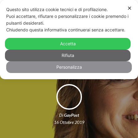
✕
Questo sito utilizza cookie tecnici e di profilazione.
Puoi accettare, rifiutare o personalizzare i cookie premendo i
pulsanti desiderati.
Chiudendo questa informativa continuerai senza accettare.
Elezioni, la candidata leghista firma il
manifesto “no gender”. Omphalos:
Accetta
“Questa non è l’Umbria”
Rifiuta
Personalizza
Di
GayPost
16 Ottobre 2019