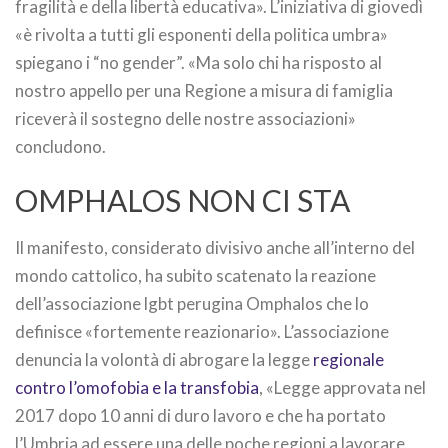
fragilità e della libertà educativa». L’iniziativa di giovedì
«è rivolta a tutti gli esponenti della politica umbra»
spiegano i “no gender”. «Ma solo chi ha risposto al
nostro appello per una Regione a misura di famiglia
riceverà il sostegno delle nostre associazioni»
concludono.
OMPHALOS NON CI STA
Il manifesto, considerato divisivo anche all’interno del
mondo cattolico, ha subito scatenato la reazione
dell’associazione lgbt perugina Omphalos che lo
definisce «fortemente reazionario». L’associazione
denuncia la volontà di abrogare la legge
regionale
contro l’omofobia e la transfobia
, «Legge approvata nel
2017 dopo 10 anni di duro lavoro e che ha portato
l’Umbria ad essere una delle poche regioni a lavorare