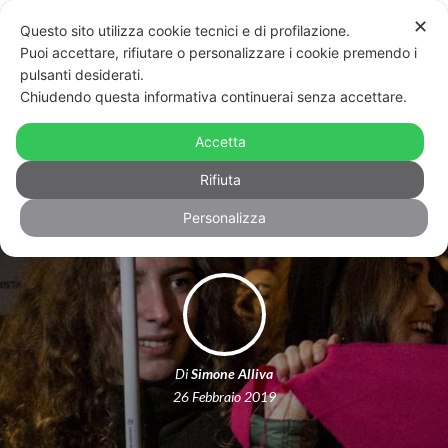
✕
Questo sito utilizza cookie tecnici e di profilazione.
Puoi accettare, rifiutare o personalizzare i cookie premendo i
pulsanti desiderati.
Chiudendo questa informativa continuerai senza accettare.
“Ddl Pillon pericoloso, va ritirato”, le
opposizioni pronte a sfidare i pro-life
Accetta
a Verona
Rifiuta
Personalizza
Di
Simone Alliva
26 Febbraio 2019