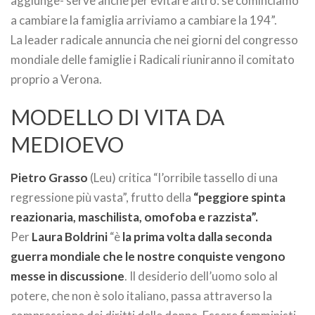
aggiunge- serve anche per evitare altro: se cominciamo
a cambiare la famiglia arriviamo a cambiare la 194”.
La leader radicale annuncia che nei giorni del congresso
mondiale delle famiglie i Radicali riuniranno il comitato
proprio a Verona.
MODELLO DI VITA DA
MEDIOEVO
Pietro Grasso
(Leu) critica “l’orribile tassello di una
regressione più vasta”, frutto della
“peggiore spinta
reazionaria, maschilista, omofoba e razzista”.
Per
Laura Boldrini
“è
la prima volta dalla seconda
guerra mondiale che le nostre conquiste vengono
messe in discussione
. Il desiderio dell’uomo solo al
potere, che non è solo italiano, passa attraverso la