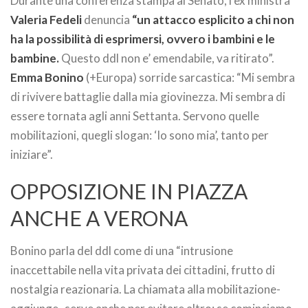
Durante una conferenza stampa al Senato, l’ex ministra
Valeria Fedeli
denuncia
“un attacco esplicito a chi non
ha la possibilità di esprimersi, ovvero i bambini e le
bambine.
Questo ddl non e’ emendabile, va ritirato”.
Emma Bonino
(+Europa) sorride sarcastica: “Mi sembra
di rivivere battaglie dalla mia giovinezza. Mi sembra di
essere tornata agli anni Settanta. Servono quelle
mobilitazioni, quegli slogan: ‘Io sono mia’, tanto per
iniziare”.
OPPOSIZIONE IN PIAZZA
ANCHE A VERONA
Bonino parla del ddl come di una “intrusione
inaccettabile nella vita privata dei cittadini, frutto di
nostalgia reazionaria. La chiamata alla mobilitazione-