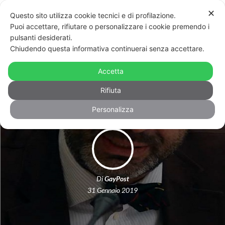
✕
Questo sito utilizza cookie tecnici e di profilazione.
Puoi accettare, rifiutare o personalizzare i cookie premendo i
pulsanti desiderati.
Chiudendo questa informativa continuerai senza accettare.
Ddl Pillon, Spadafora: “Non sarà mai
Accetta
approvato. Posizione mia e di M5s”
Rifiuta
Personalizza
Di
GayPost
31 Gennaio 2019