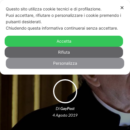
✕
Questo sito utilizza cookie tecnici e di profilazione.
Puoi accettare, rifiutare o personalizzare i cookie premendo i
pulsanti desiderati.
Chiudendo questa informativa continuerai senza accettare.
Cracovia, vescovo choc: “Epidemia
Lgbt contro la patria, come il
Accetta
comunismo”
Rifiuta
Personalizza
Di
GayPost
4 Agosto 2019