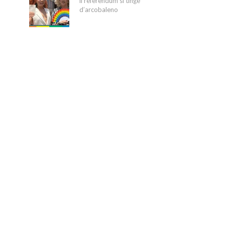
il referendum si tinge
d’arcobaleno