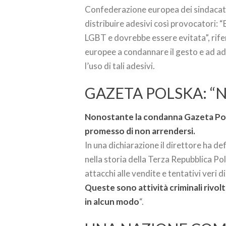
Confederazione europea dei sindacati a
distribuire adesivi così provocatori: 
LGBT e dovrebbe essere evitata”, rife
europee a condannare il gesto e ad ad
l’uso di tali adesivi.
GAZETA POLSKA: “
Nonostante la condanna Gazeta Pols
promesso di non arrendersi.
In una dichiarazione il direttore ha de
nella storia della Terza Repubblica P
attacchi alle vendite e tentativi veri d
Queste sono attività criminali rivol
in alcun modo
“.