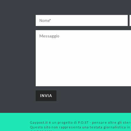
Gaypost.it è un progetto di P.O.ST - pensare oltre gli stero
Questo sito non rappresenta una testata giornalistica in