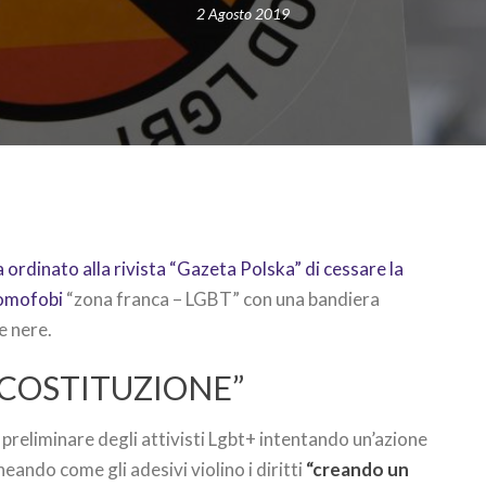
2 Agosto 2019
a ordinato alla rivista “Gazeta Polska” di cessare la
 omofobi
“zona franca – LGBT” con una bandiera
e nere.
COSTITUZIONE”
preliminare degli attivisti Lgbt+ intentando un’azione
neando come gli adesivi violino i diritti
“creando un