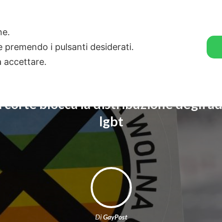
🛒 GENDER SHOP
STORIE
one.
ie premendo i pulsanti desiderati.
a accettare.
a corte blocca la distribuzione degli ad
lgbt
Di
GayPost