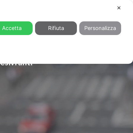
✕
COOL
GENDER
CHI SIAMO
Accetta
Rifiuta
Personalizza
esivi anti-