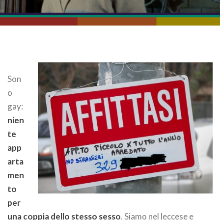
Son
o
gay:
nien
te
app
arta
men
to
per
una coppia dello stesso sesso
. Siamo nel leccese e