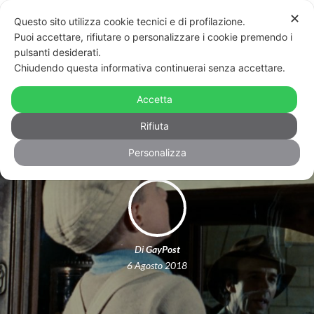
✕
Questo sito utilizza cookie tecnici e di profilazione.
Puoi accettare, rifiutare o personalizzare i cookie premendo i
pulsanti desiderati.
Chiudendo questa informativa continuerai senza accettare.
Niente casa per la coppia gay. Il
Accetta
proprietario: affitto solo a famiglie
Rifiuta
Personalizza
Di
GayPost
6 Agosto 2018