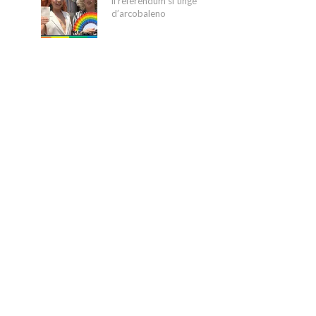
il referendum si tinge
d’arcobaleno