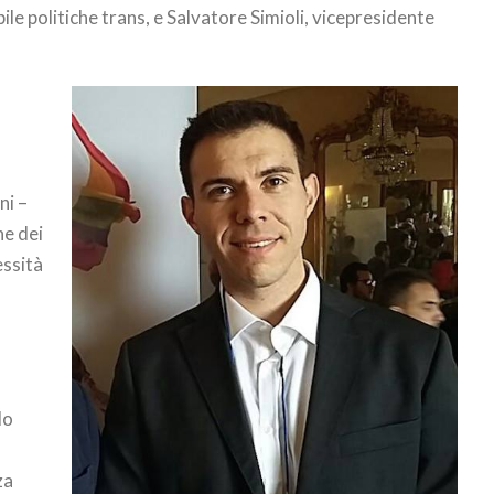
e politiche trans, e Salvatore Simioli, vicepresidente
ni –
ne dei
essità
lo
za