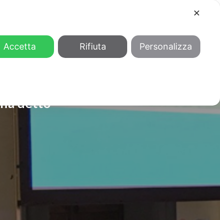
✕
COOL
GENDER
CHI SIAMO
Accetta
Rifiuta
Personalizza
’ha detto