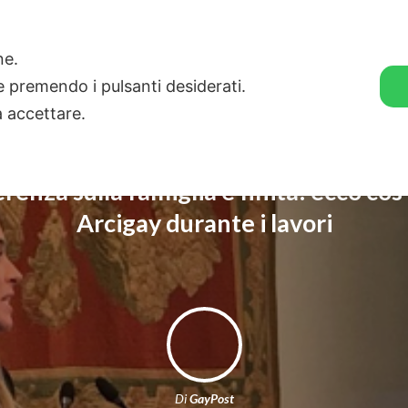
🛒 GENDER SHOP
STORIE
one.
ie premendo i pulsanti desiderati.
a accettare.
renza sulla famiglia è finita: ecco cos
Arcigay durante i lavori
Di
GayPost