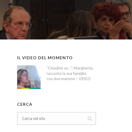
IL VIDEO DEL MOMENTO
“Chiedimi se…”: Margherita
racconta la sua famiglia
con due mamme – VIDEO
CERCA