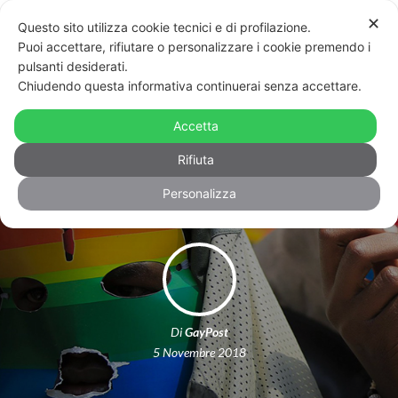
✕
Questo sito utilizza cookie tecnici e di profilazione.
Puoi accettare, rifiutare o personalizzare i cookie premendo i
pulsanti desiderati.
Chiudendo questa informativa continuerai senza accettare.
Caccia ai gay in Tanzania: via
l’ambasciatore dell’UE che aveva
Accetta
criticato il governo
Rifiuta
Personalizza
Di
GayPost
5 Novembre 2018