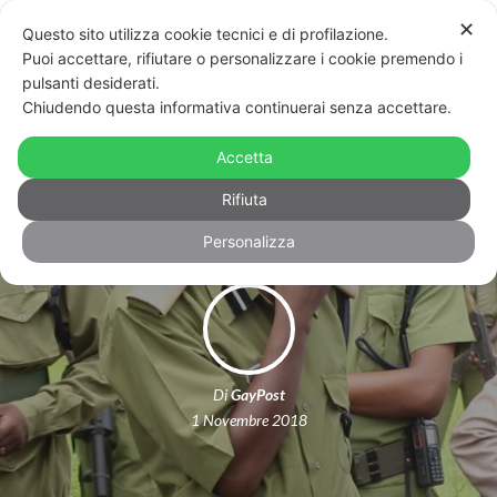
✕
Questo sito utilizza cookie tecnici e di profilazione.
Puoi accettare, rifiutare o personalizzare i cookie premendo i
pulsanti desiderati.
Chiudendo questa informativa continuerai senza accettare.
Tanzania: il governatore di Dar es
Accetta
Salaam dà il via alla “caccia” ai gay
Rifiuta
Personalizza
Di
GayPost
1 Novembre 2018