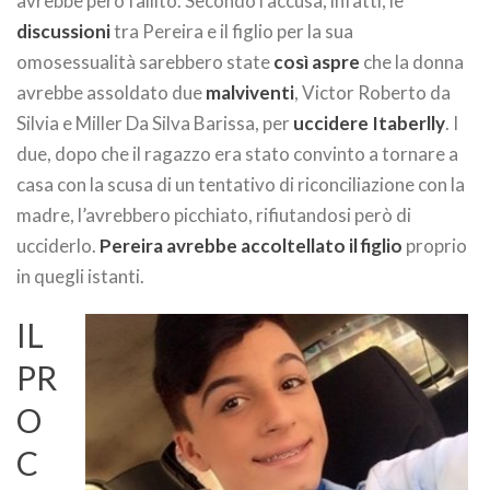
avrebbe però fallito. Secondo l’accusa, infatti, le
discussioni
tra Pereira e il figlio per la sua
omosessualità sarebbero state
così aspre
che la donna
avrebbe assoldato due
malviventi
, Victor Roberto da
Silvia e Miller Da Silva Barissa, per
uccidere Itaberlly
. I
due, dopo che il ragazzo era stato convinto a tornare a
casa con la scusa di un tentativo di riconciliazione con la
madre, l’avrebbero picchiato, rifiutandosi però di
ucciderlo.
Pereira avrebbe accoltellato il figlio
proprio
in quegli istanti.
IL
PR
O
C