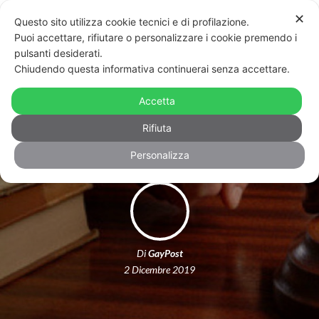
✕
Questo sito utilizza cookie tecnici e di profilazione.
Puoi accettare, rifiutare o personalizzare i cookie premendo i
pulsanti desiderati.
Chiudendo questa informativa continuerai senza accettare.
Brasile, uccise il figlio gay. Donna
Accetta
condannata a 25 anni di carcere
Rifiuta
Personalizza
Di
GayPost
2 Dicembre 2019