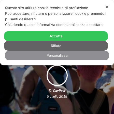
✕
Questo sito utilizza cookie tecnici e di profilazione.
Puoi accettare, rifiutare o personalizzare i cookie premendo i
pulsanti desiderati.
Chiudendo questa informativa continuerai senza accettare.
Bologna Pride: in marcia con le
Accetta
magliette rosse, per i migranti
Rifiuta
Personalizza
Di
GayPost
5 Luglio 2018