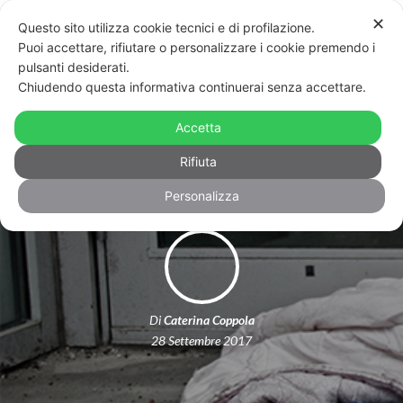
✕
Questo sito utilizza cookie tecnici e di profilazione.
Puoi accettare, rifiutare o personalizzare i cookie premendo i
pulsanti desiderati.
Chiudendo questa informativa continuerai senza accettare.
Bologna: in aumento il fenomeno
Accetta
delle persone lgbt senza casa
Rifiuta
Personalizza
Di
Caterina Coppola
28 Settembre 2017