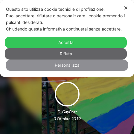
✕
Questo sito utilizza cookie tecnici e di profilazione.
Puoi accettare, rifiutare o personalizzare i cookie premendo i
pulsanti desiderati.
Chiudendo questa informativa continuerai senza accettare.
Bimbi di una scuola elementare
supportano il preside gay nel modo
Accetta
più tenero
Rifiuta
Personalizza
Di
GayPost
3 Ottobre 2019