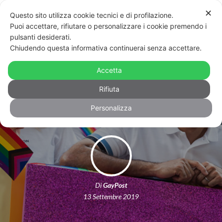
✕
Questo sito utilizza cookie tecnici e di profilazione.
Puoi accettare, rifiutare o personalizzare i cookie premendo i
pulsanti desiderati.
Chiudendo questa informativa continuerai senza accettare.
Sadiq Kahn vuole insegnamenti
inclusivi delle persone lgbt+ nelle
Accetta
scuole
Rifiuta
Personalizza
Di
GayPost
13 Settembre 2019