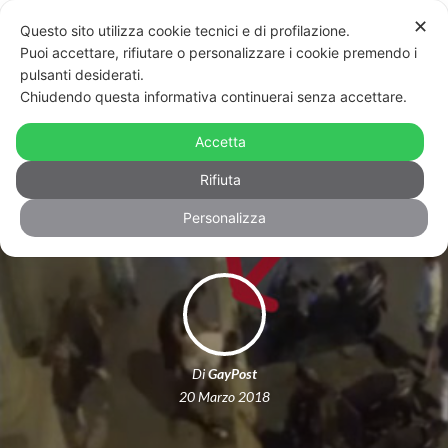
✕
Questo sito utilizza cookie tecnici e di profilazione.
Puoi accettare, rifiutare o personalizzare i cookie premendo i
pulsanti desiderati.
Chiudendo questa informativa continuerai senza accettare.
Bari: arrestato il sesto responsabile
dell’aggressione omofoba ad una
Accetta
coppia gay
Rifiuta
Personalizza
Di
GayPost
20 Marzo 2018