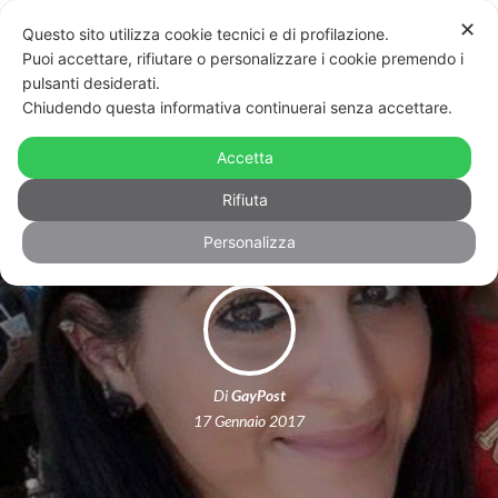
✕
Questo sito utilizza cookie tecnici e di profilazione.
Puoi accettare, rifiutare o personalizzare i cookie premendo i
pulsanti desiderati.
Chiudendo questa informativa continuerai senza accettare.
Arrestata la moglie dell’attentatore
Accetta
di Orlando: per l’FBI era sua complice
Rifiuta
Personalizza
Di
GayPost
17 Gennaio 2017