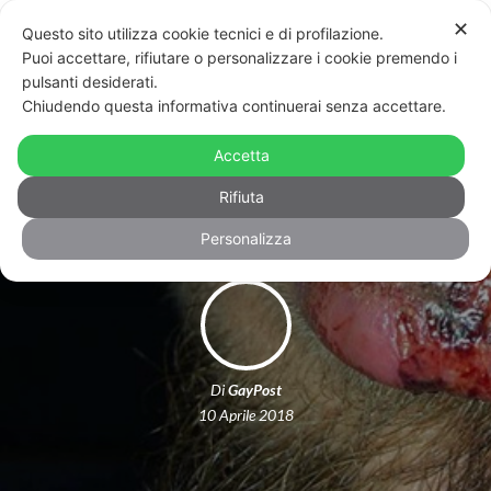
✕
Questo sito utilizza cookie tecnici e di profilazione.
Puoi accettare, rifiutare o personalizzare i cookie premendo i
pulsanti desiderati.
Chiudendo questa informativa continuerai senza accettare.
Un’altra aggressione omofoba,
Accetta
questa volta a Parma
Rifiuta
Personalizza
Di
GayPost
10 Aprile 2018