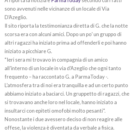
A riporta la notizia è
ParmaToday
secondo cui i fatti
sono avvenuti nelle vicinanze di un locale di Via
D’Azeglio.
Il sito riporta la testimonianza diretta di G. che la notte
scorsa era con alcuni amici. Dopo un po’ un gruppo di
altri ragazzi ha iniziato prima ad offenderli e poi hanno
iniziato a picchiare G.
“Ieri sera mi trovavo in compagnia di un amico
all’interno di un locale in via d’Azeglio che ogni tanto
frequento – ha raccontato G. a ParmaToday -.
L’atmosfera tra di noi era tranquilla e ad un certo punto
abbiamo iniziato a baciarci. Un gruppetto di ragazzi, che
si trovavano anche loro nel locale, hanno iniziato a
insultarci con epiteti omofobi molto pesanti”.
Nonostante i due avessero deciso di non reagire alle
offese, la violenza è diventata da verbale a fisica.