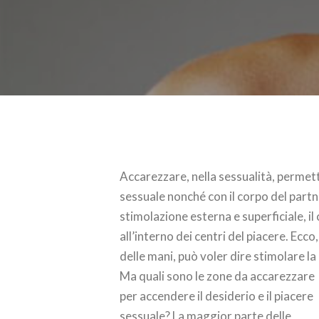
Accarezzare, nella sessualità, permett
sessuale nonché con il corpo del partn
stimolazione esterna e superficiale, il
all’interno dei centri del piacere. Ec
delle mani, può voler dire stimolare la 
Ma quali sono le zone da accarezzare
per accendere il desiderio e il piacere
sessuale? La maggior parte delle