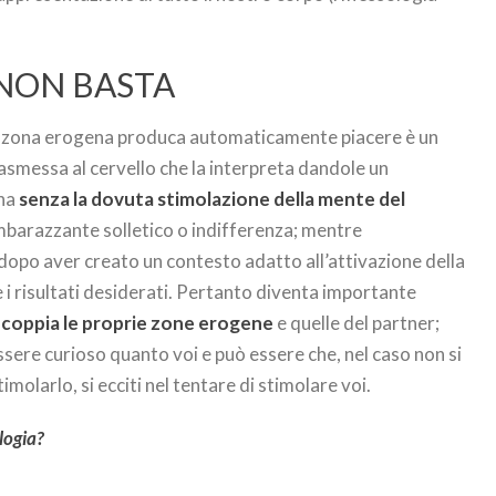
 NON BASTA
a zona erogena produca automaticamente piacere è un
rasmessa al cervello che la interpreta dandole un
ena
senza la dovuta stimolazione della mente del
barazzante solletico o indifferenza; mentre
opo aver creato un contesto adatto all’attivazione della
 i risultati desiderati. Pertanto diventa importante
n coppia le proprie zone erogene
e quelle del partner;
ssere curioso quanto voi e può essere che, nel caso non si
timolarlo, si ecciti nel tentare di stimolare voi.
logia?