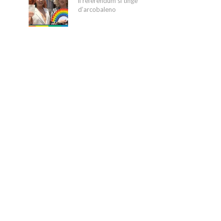
il referendum si tinge
d’arcobaleno