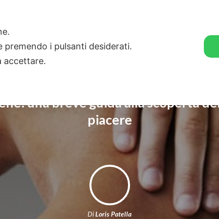
🛒 GENDER SHOP
STORIE
one.
ie premendo i pulsanti desiderati.
a accettare.
ne: una breve guida alla scoperta del
piacere
Di
Loris Patella