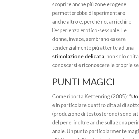
scoprire anche più zone erogene
permetterebbe di sperimentare
anche altro e, perché no, arricchire
l’esperienza erotico-sessuale. Le
donne, invece, sembrano essere
tendenzialmente più attente ad una
stimolazione delicata
, non solo coit
conoscersi e riconoscere le proprie se
PUNTI MAGICI
Come riporta Kettenring (2005): “
Uo
e in particolare quattro dita al di sott
(produzione di testosterone) sono situa
del pene, inoltre anche sulla zona perin
anale. Un punto particolarmente magic