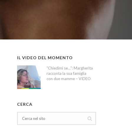
IL VIDEO DEL MOMENTO
“Chiedimi se…”: Margherita
racconta la sua famiglia
con due mamme – VIDEO
CERCA