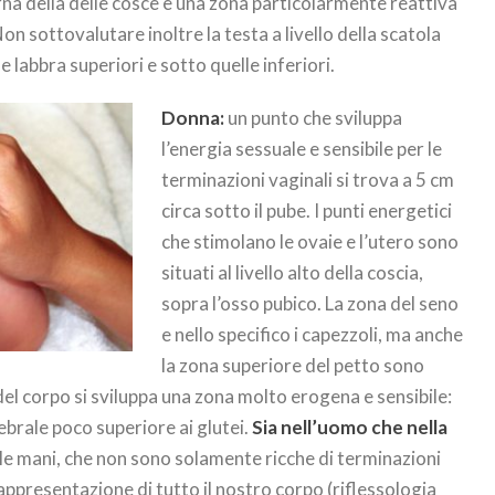
erna della delle cosce è una zona particolarmente reattiva
Non sottovalutare inoltre la testa a livello della scatola
le labbra superiori e sotto quelle inferiori.
Donna:
un punto che sviluppa
l’energia sessuale e sensibile per le
terminazioni vaginali si trova a 5 cm
circa sotto il pube. I punti energetici
che stimolano le ovaie e l’utero sono
situati al livello alto della coscia,
sopra l’osso pubico. La zona del seno
e nello specifico i capezzoli, ma anche
la zona superiore del petto sono
del corpo si sviluppa una zona molto erogena e sensibile:
tebrale poco superiore ai glutei.
Sia nell’uomo che nella
 le mani, che non sono solamente ricche di terminazioni
appresentazione di tutto il nostro corpo (riflessologia