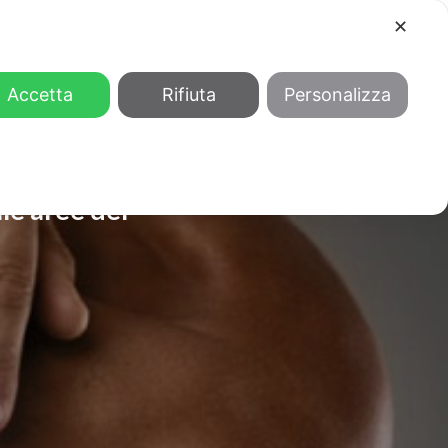
✕
COOL
GENDER
CHI SIAMO
Accetta
Rifiuta
Personalizza
le aree del