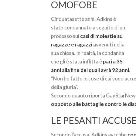
OMOFOBE
Cinquatasette anni, Adkins è
stato condannato a seguito di un
processo sui
casi di molestie su
ragazze e ragazzi
avvenuti nella
sua chiesa. In realtà, la condanna
che gli è stata inflitta è
pari a 35
anni alla fine dei quali avrà 92 anni
.
“Non ho fatto le cose di cui sono accus
della giuria”.
Secondo quanto riporta GayStarNews,
opposto alle battaglie contro le dis
LE PESANTI ACCUS
Secondo l’accusa, Adkins avrebbe
con