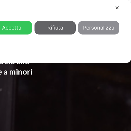
✕
COOL
GENDER
CHI SIAMO
Accetta
Rifiuta
Personalizza
o ciò che
 a minori