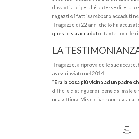
davanti a lui perché potesse dire loro
ragazzi e i fatti sarebbero accaduti nel
Il ragazzo di 22 anni che lo ha accusa
questo sia accaduto
, tante sono le c
LA TESTIMONIANZA
Il ragazzo, a riprova delle sue accuse,
aveva inviato nel 2014.
“
Era la cosa più vicina ad un padre c
difficile distinguere il bene dal male 
una vittima. Mi sentivo come castrato 