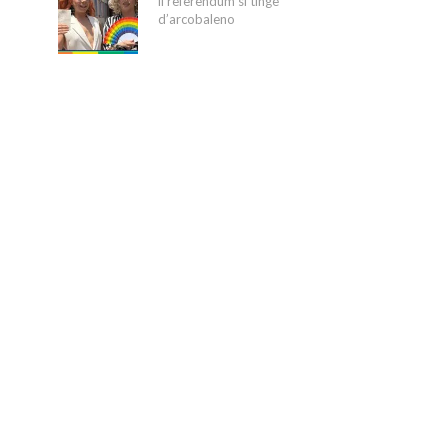
il referendum si tinge
d’arcobaleno