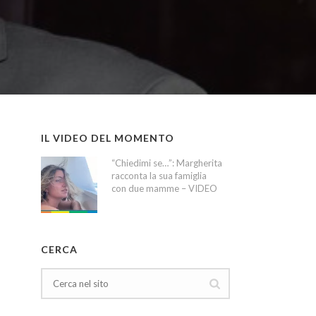
IL VIDEO DEL MOMENTO
“Chiedimi se…”: Margherita
racconta la sua famiglia
con due mamme – VIDEO
CERCA