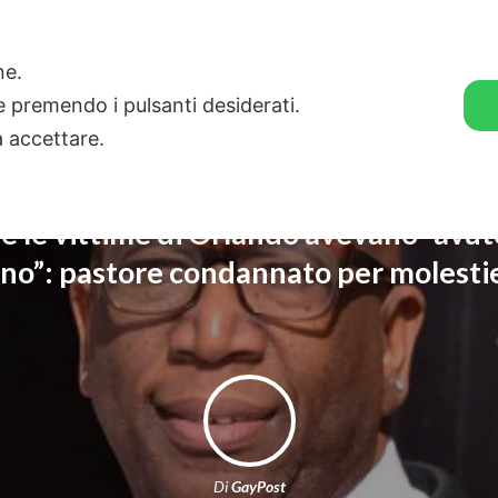
🛒 GENDER SHOP
STORIE
one.
ie premendo i pulsanti desiderati.
a accettare.
e le vittime di Orlando avevano “avut
no”: pastore condannato per molestie
Di
GayPost