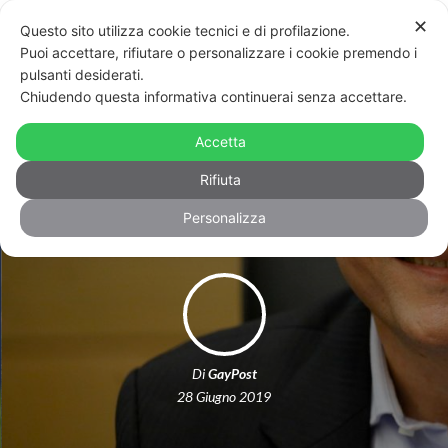
✕
Questo sito utilizza cookie tecnici e di profilazione.
Puoi accettare, rifiutare o personalizzare i cookie premendo i
pulsanti desiderati.
Chiudendo questa informativa continuerai senza accettare.
Il vincitore delle primarie del partito
della sinistra israeliana è il primo
Accetta
leader gay
Rifiuta
Personalizza
Di
GayPost
28 Giugno 2019