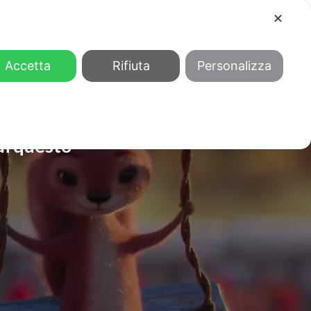
✕
COOL
GENDER
CHI SIAMO
Accetta
Rifiuta
Personalizza
di questo