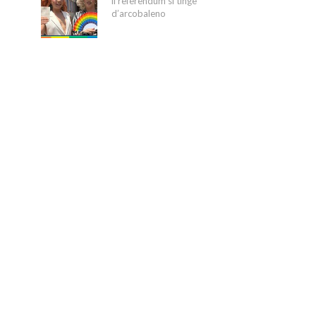
il referendum si tinge
d’arcobaleno