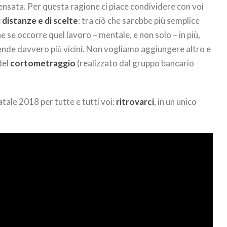
ensata. Per questa ragione ci piace condividere con voi
i distanze e di scelte
: tra ciò che sarebbe più semplice
he se occorre quel lavoro – mentale, e non solo – in più,
i rende davvero più vicini. Non vogliamo aggiungere altro e
del
cortometraggio
(realizzato dal gruppo bancario
tale 2018 per tutte e tutti voi:
ritrovarci
, in un unico