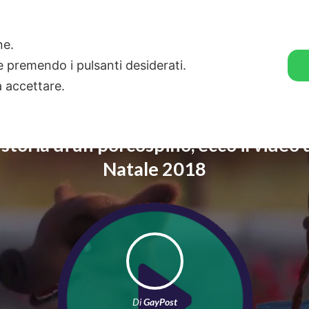
🛒 GENDER SHOP
STORIE
one.
ie premendo i pulsanti desiderati.
a accettare.
 storia di un porcospino, ecco il video 
Natale 2018
Di
GayPost