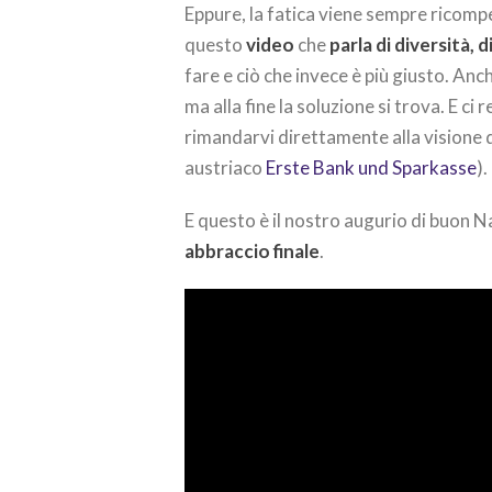
Eppure, la fatica viene sempre ricomp
questo
video
che
parla di diversità, d
fare e ciò che invece è più giusto. Anc
ma alla fine la soluzione si trova. E c
rimandarvi direttamente alla visione 
austriaco
Erste Bank und Sparkasse
).
E questo è il nostro augurio di buon Na
abbraccio
finale
.