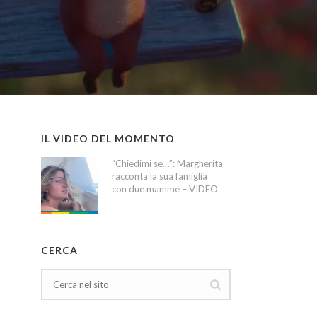
IL VIDEO DEL MOMENTO
“Chiedimi se…”: Margherita
racconta la sua famiglia
con due mamme – VIDEO
CERCA