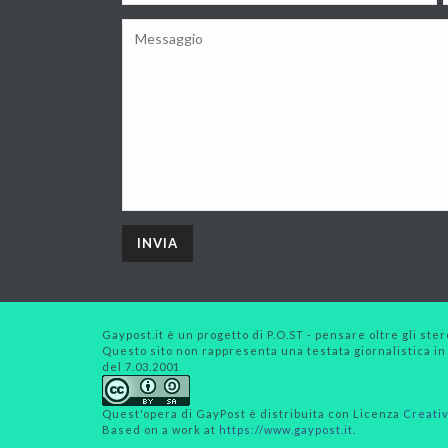
Gaypost.it è un progetto di P.O.ST - pensare oltre gli stero
Questo sito non rappresenta una testata giornalistica in
del 7.03.2001
Quest'opera di
GayPost
è distribuita con Licenza
Creativ
Based on a work at
https://www.gaypost.it
.