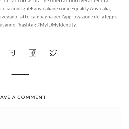
rtificato di nascita che rifletta la loro vera identità”.
sociazioni lgbt+ australiane come Equality Australia,
avevano fatto campagna per l’approvazione della legge,
k usando l’hashtag #MyIDMyIdentity.
EAVE A COMMENT