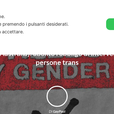
🛒 GENDER SHOP
STORIE
one.
ie premendo i pulsanti desiderati.
a accettare.
Australia): abolito l’obbligo di interv
persone trans
Di
GayPost