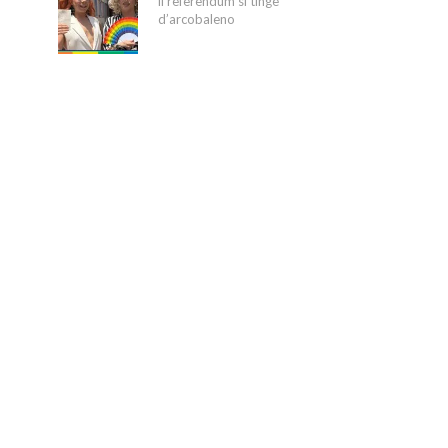
il referendum si tinge
d’arcobaleno