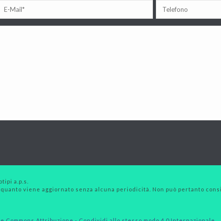
tipi a.p.s.
 quanto viene aggiornato senza alcuna periodicità. Non può pertanto consid
e Commons Attribuzione - Condividi allo stesso modo 4.0 Internazionale
.