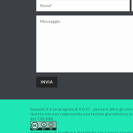
Gaypost.it è un progetto di P.O.ST - pensare oltre gli stero
Questo sito non rappresenta una testata giornalistica in
del 7.03.2001
Quest'opera di
GayPost
è distribuita con Licenza
Creativ