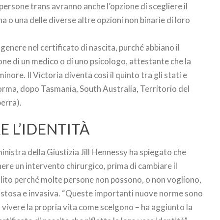
e persone trans avranno anche l’opzione di scegliere il
o una delle diverse altre opzioni non binarie di loro
genere nel certificato di nascita, purché abbiano il
one di un medico o di uno psicologo, attestante che la
nore. Il Victoria diventa così il quinto tra gli stati e
iforma, dopo Tasmania, South Australia, Territorio del
erra).
RE L’IDENTITÀ
ministra della Giustizia Jill Hennessy ha spiegato che
nere un intervento chirurgico, prima di cambiare il
bolito perché molte persone non possono, o non vogliono,
ostosa e invasiva. “Queste importanti nuove norme sono
 vivere la propria vita come scelgono – ha aggiunto la