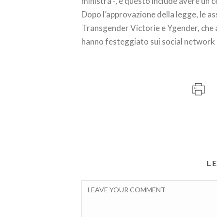
ministra -, e questo include avere un ce
Dopo l’approvazione della legge, le as
Transgender Victorie e Ygender, che 
hanno festeggiato sui social networ
L