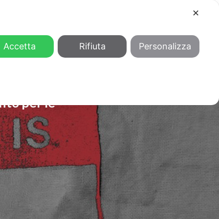
✕
COOL
GENDER
CHI SIAMO
Accetta
Rifiuta
Personalizza
ento per le