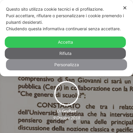
✕
Questo sito utilizza cookie tecnici e di profilazione.
Puoi accettare, rifiutare o personalizzare i cookie premendo i
pulsanti desiderati.
Chiudendo questa informativa continuerai senza accettare.
Vice sindaco di Trieste accoglie la
mozione di Forza Nuova sui “pericoli
Accetta
del gender”
Rifiuta
Personalizza
Di
GayPost
9 Ottobre 2018