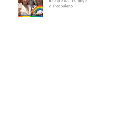
il referendum si tinge
d’arcobaleno