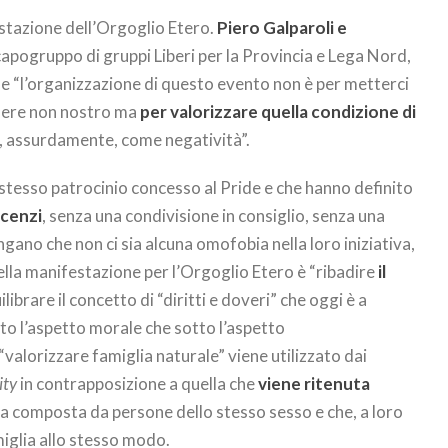
estazione dell’Orgoglio Etero.
Piero Galparoli e
capogruppo di gruppi Liberi per la Provincia e Lega Nord,
e “l’organizzazione di questo evento non è per metterci
ssere non nostro ma
per valorizzare quella condizione di
ta, assurdamente, come negatività”.
o stesso patrocinio concesso al Pride e che hanno definito
ncenzi
, senza una condivisione in consiglio, senza una
gano che non ci sia alcuna omofobia nella loro iniziativa,
ella manifestazione per l’Orgoglio Etero è “ribadire
il
ilibrare il concetto di “diritti e doveri” che oggi è a
tto l’aspetto morale che sotto l’aspetto
 “valorizzare famiglia naturale” viene utilizzato dai
ity
in contrapposizione a quella che
viene ritenuta
la composta da persone dello stesso sesso e che, a loro
iglia allo stesso modo.