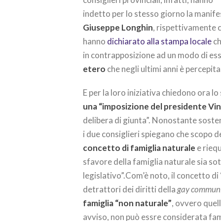
indetto per lo stesso giorno la manif
Giuseppe Longhin
, rispettivamente 
hanno
dichiarato alla stampa locale
ch
in contrapposizione ad un modo di e
etero
che negli ultimi anni è percepi
E per la loro iniziativa chiedono ora l
una “imposizione del presidente Vi
delibera di giunta”. Nonostante sosten
i due consiglieri spiegano che scopo d
concetto di famiglia naturale
e riequ
sfavore della famiglia naturale sia so
legislativo”.Com’è noto, il concetto di
detrattori dei diritti della
gay commun
famiglia “non naturale”
, ovvero quel
avviso, non può essre considerata fam