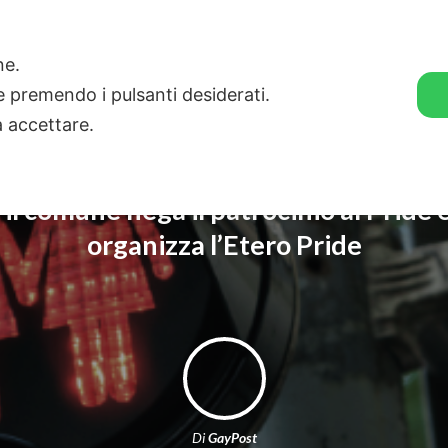
🛒 GENDER SHOP
STORIE
one.
ie premendo i pulsanti desiderati.
a accettare.
il comune nega il patrocinio al Pride 
organizza l’Etero Pride
Di
GayPost