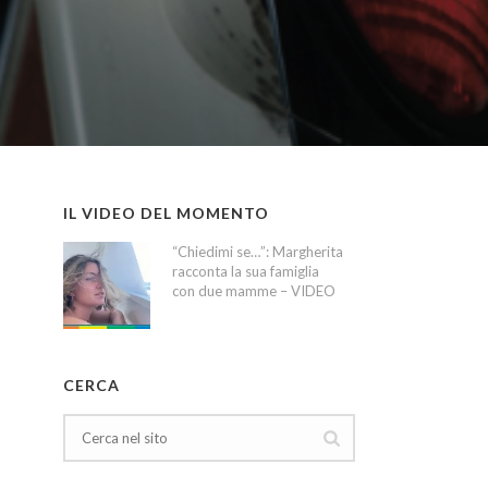
IL VIDEO DEL MOMENTO
“Chiedimi se…”: Margherita
racconta la sua famiglia
con due mamme – VIDEO
CERCA