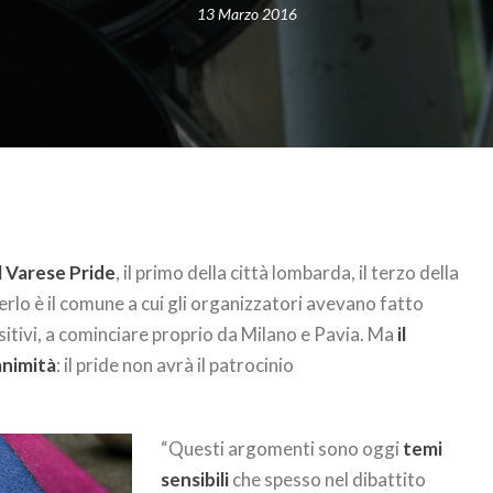
13 Marzo 2016
l Varese Pride
, il primo della città lombarda, il terzo della
rlo è il comune a cui gli organizzatori avevano fatto
ositivi, a cominciare proprio da Milano e Pavia. Ma
il
animità
: il pride non avrà il patrocinio
“Questi argomenti sono oggi
temi
sensibili
che spesso nel dibattito