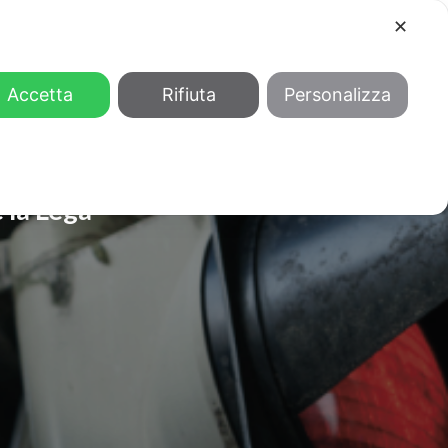
✕
COOL
GENDER
CHI SIAMO
Accetta
Rifiuta
Personalizza
e la Lega