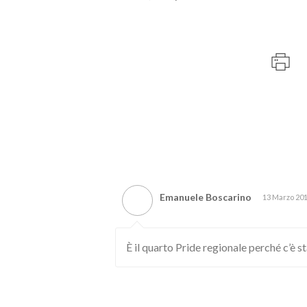
Emanuele Boscarino
13 Marzo 20
È il quarto Pride regionale perché c’è s