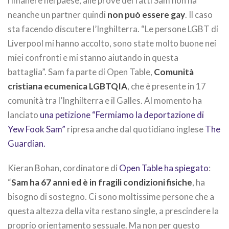
rimanere nel paese, alle prove dei fatti Sam non ha
neanche un partner quindi
non può essere gay
. Il caso
sta facendo discutere l’Inghilterra. “Le persone LGBT di
Liverpool mi hanno accolto, sono state molto buone nei
miei confronti e mi stanno aiutando in questa
battaglia”. Sam fa parte di Open Table,
Comunità
cristiana ecumenica LGBTQIA
, che è presente in 17
comunità tra l’Inghilterra e il Galles. Al momento ha
lanciato
una petizione “Fermiamo la deportazione di
Yew Fook Sam”
ripresa anche dal quotidiano inglese
The
Guardian.
Kieran Bohan, cordinatore di
Open Table ha spiegato
:
“
Sam ha 67 anni ed è in fragili condizioni fisiche
, ha
bisogno di sostegno. Ci sono moltissime persone che a
questa altezza della vita restano single, a prescindere la
proprio orientamento sessuale. Ma non per questo