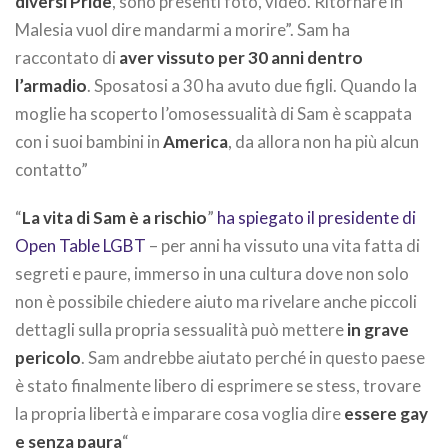
diversi Pride
, sono presenti foto, video. Ritornare in
Malesia vuol dire mandarmi a morire”. Sam ha
raccontato di
aver vissuto per 30 anni dentro
l’armadio
. Sposatosi a 30 ha avuto due figli. Quando la
moglie ha scoperto l’omosessualità di Sam è scappata
con i suoi bambini in
America
, da allora non ha più alcun
contatto”
“
La vita di Sam è a rischio
”
ha spiegato il presidente di
Open Table LGBT
– per anni ha vissuto una vita fatta di
segreti e paure, immerso in una cultura dove non solo
non è possibile chiedere aiuto ma rivelare anche piccoli
dettagli sulla propria sessualità può mettere
in grave
pericolo
. Sam andrebbe aiutato perché in questo paese
è stato finalmente libero di esprimere se stess, trovare
la propria libertà e imparare cosa voglia dire
essere gay
e senza paura
“