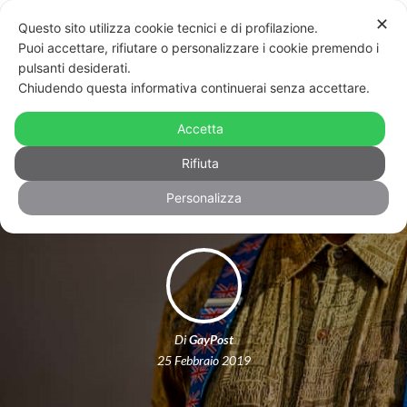
✕
Questo sito utilizza cookie tecnici e di profilazione.
Puoi accettare, rifiutare o personalizzare i cookie premendo i
pulsanti desiderati.
Chiudendo questa informativa continuerai senza accettare.
L’uomo che rischia l’espulsione dal
Regno Unito: “Non è abbastanza gay,
Accetta
niente asilo”
Rifiuta
Personalizza
Di
GayPost
25 Febbraio 2019