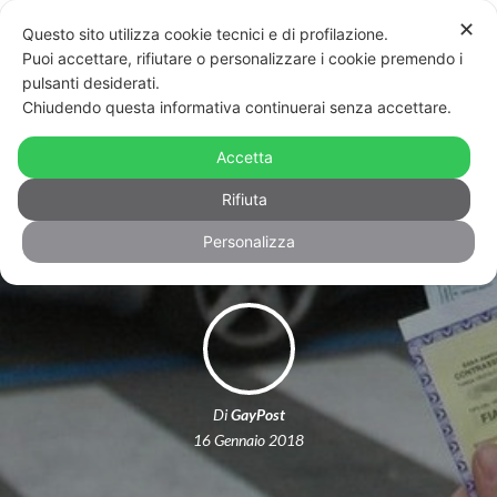
✕
Questo sito utilizza cookie tecnici e di profilazione.
Puoi accettare, rifiutare o personalizzare i cookie premendo i
pulsanti desiderati.
Chiudendo questa informativa continuerai senza accettare.
Le unioni civili equiparate al
matrimonio anche per
Accetta
l’assicurazione dell’auto
Rifiuta
Personalizza
Di
GayPost
16 Gennaio 2018