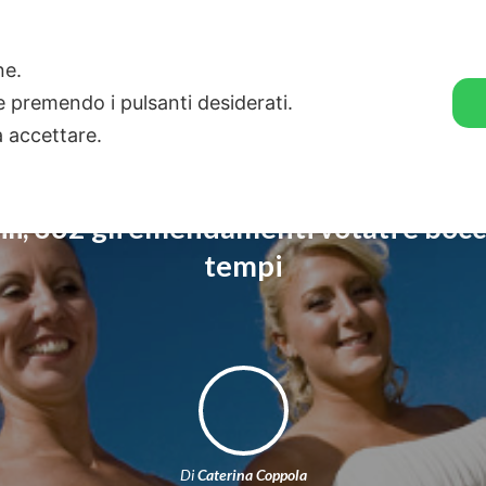
🛒 GENDER SHOP
STORIE
one.
ie premendo i pulsanti desiderati.
a accettare.
ili, 362 gli emendamenti votati e bocci
tempi
Di
Caterina Coppola