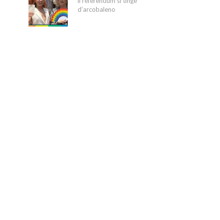
il referendum si tinge
d’arcobaleno