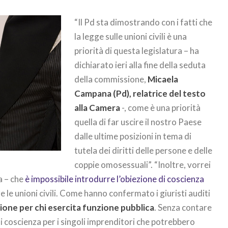
“Il Pd sta dimostrando con i fatti che
la legge sulle unioni civili è una
priorità di questa legislatura – ha
dichiarato ieri alla fine della seduta
della commissione,
Micaela
Campana (Pd), relatrice del testo
alla Camera
-, come è una priorità
quella di far uscire il nostro Paese
dalle ultime posizioni in tema di
tutela dei diritti delle persone e delle
coppie omosessuali”. “Inoltre, vorrei
a – che
è impossibile introdurre l’obiezione di coscienza
e le unioni civili. Come hanno confermato i giuristi auditi
ione per chi esercita funzione pubblica
. Senza contare
di coscienza per i singoli imprenditori che potrebbero