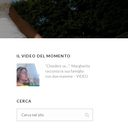
IL VIDEO DEL MOMENTO
“Chiedimi se…”: Margherita
racconta la sua famiglia
con due mamme – VIDEO
CERCA