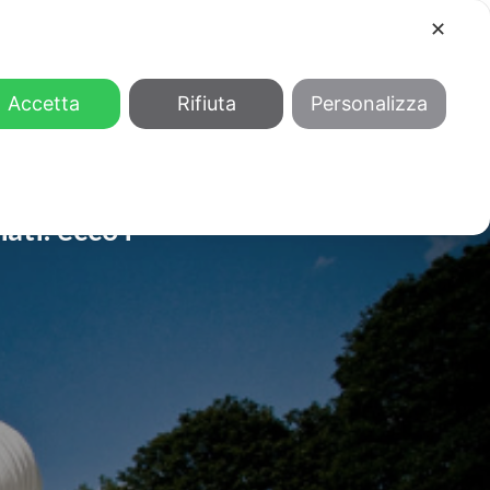
✕
COOL
GENDER
CHI SIAMO
Accetta
Rifiuta
Personalizza
ati: ecco i