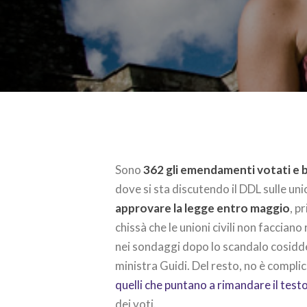
Sono
362 gli emendamenti votati e 
dove si sta discutendo il DDL sulle union
approvare la legge entro maggio
, p
chissà che le unioni civili non facciano
nei sondaggi dopo lo scandalo cosiddet
ministra Guidi. Del resto, no è compli
quelli che puntano a rimandare il test
dei voti.