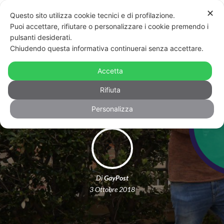
✕
Questo sito utilizza cookie tecnici e di profilazione.
Puoi accettare, rifiutare o personalizzare i cookie premendo i
pulsanti desiderati.
Chiudendo questa informativa continuerai senza accettare.
L’unione falla forse: il trailer del film
Accetta
che prende in giro l’omofobia
Rifiuta
Personalizza
Di
GayPost
3 Ottobre 2018