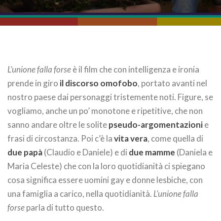
L’unione falla forse
è il film che con intelligenza e ironia
prende in giro
il discorso omofobo
, portato avanti nel
nostro paese dai personaggi tristemente noti. Figure, se
vogliamo, anche un po’ monotone e ripetitive, che non
sanno andare oltre le solite
pseudo-argomentazioni
e
frasi di circostanza. Poi c’è la
vita vera
, come quella di
due papà
(Claudio e Daniele) e di
due mamme
(Daniela e
Maria Celeste) che con la loro quotidianità ci spiegano
cosa significa essere uomini gay e donne lesbiche, con
una famiglia a carico, nella quotidianità.
L’unione falla
forse
parla di tutto questo.