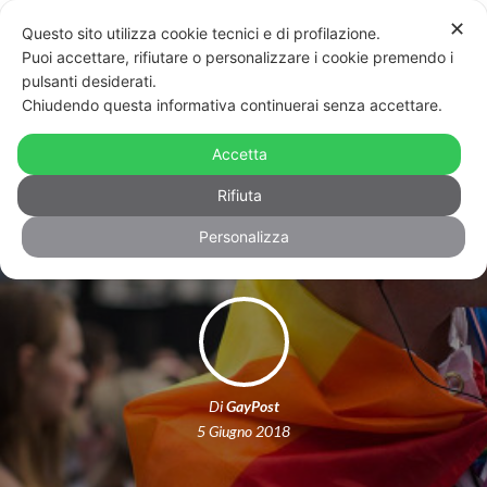
✕
Questo sito utilizza cookie tecnici e di profilazione.
Puoi accettare, rifiutare o personalizzare i cookie premendo i
pulsanti desiderati.
Chiudendo questa informativa continuerai senza accettare.
Unione europea, sentenza storica: il
matrimonio egualitario è valido in
Accetta
tutti gli stati membri.
Rifiuta
Personalizza
Di
GayPost
5 Giugno 2018