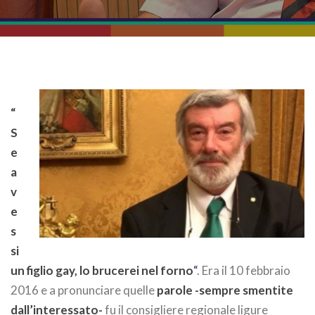
“
S
e
a
v
e
s
si
un figlio gay, lo brucerei nel forno
“
. Era il 10 febbraio
2016 e a pronunciare quelle
parole -sempre smentite
dall’interessato-
fu il consigliere regionale ligure