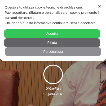
✕
Questo sito utilizza cookie tecnici e di profilazione.
Puoi accettare, rifiutare o personalizzare i cookie premendo i
pulsanti desiderati.
Chiudendo questa informativa continuerai senza accettare.
“Un figlio gay? Lo brucerei nel forno”:
chiesto rinvio a giudizio per
Accetta
consigliere leghista
Rifiuta
Personalizza
Di
GayPost
1 Agosto 2018