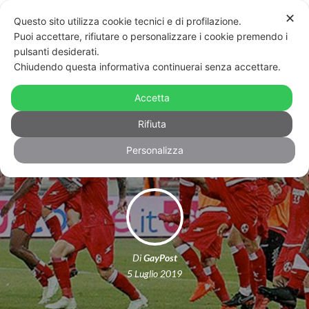
✕
Questo sito utilizza cookie tecnici e di profilazione.
Puoi accettare, rifiutare o personalizzare i cookie premendo i
pulsanti desiderati.
Chiudendo questa informativa continuerai senza accettare.
Un calcio all’omofobia: Bari diventa
la prima squadra in Italia a
Accetta
supportare il Pride
Rifiuta
Personalizza
Di
GayPost
5 Luglio 2019