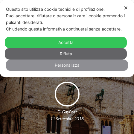
✕
Questo sito utilizza cookie tecnici e di profilazione.
Puoi accettare, rifiutare o personalizzare i cookie premendo i
pulsanti desiderati.
Chiudendo questa informativa continuerai senza accettare.
Umbria, legge contro omo-
transfobia. È scontro tra Regione e
Accetta
prefetto
Rifiuta
Personalizza
Di
GayPost
11 Settembre 2018