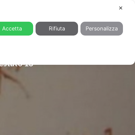
✕
COOL
GENDER
CHI SIAMO
Accetta
Rifiuta
Personalizza
estato 18