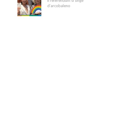
il referendum si tinge
d’arcobaleno