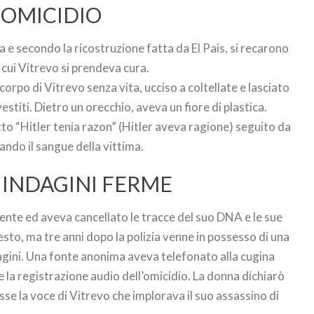
L’OMICIDIO
a e secondo la ricostruzione fatta da El Pais, si recarono
 cui Vitrevo si prendeva cura.
l corpo di Vitrevo senza vita, ucciso a coltellate e lasciato
estiti. Dietro un orecchio, aveva un fiore di plastica.
to “Hitler tenia razon” (Hitler aveva ragione) seguito da
ando il sangue della vittima.
 INDAGINI FERME
ente ed aveva cancellato le tracce del suo DNA e le sue
esto, ma tre anni dopo la polizia venne in possesso di una
dagini. Una fonte anonima aveva telefonato alla cugina
e la registrazione audio dell’omicidio. La donna dichiarò
sse la voce di Vitrevo che implorava il suo assassino di