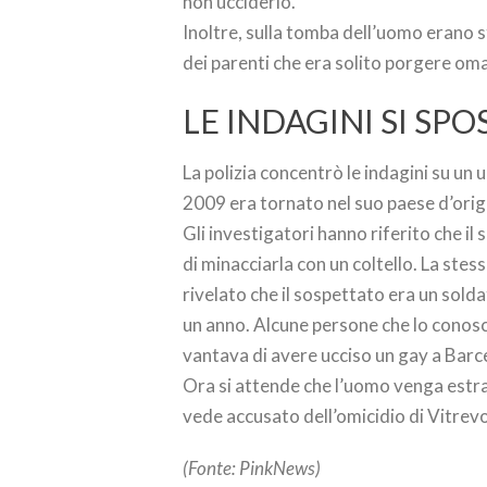
non ucciderlo.
Inoltre, sulla tomba dell’uomo erano st
dei parenti che era solito porgere om
LE INDAGINI SI SP
La polizia concentrò le indagini su un
2009 era tornato nel suo paese d’orig
Gli investigatori hanno riferito che il
di minacciarla con un coltello. La stes
rivelato che il sospettato era un sold
un anno. Alcune persone che lo conosc
vantava di avere ucciso un gay a Barc
Ora si attende che l’uomo venga estra
vede accusato dell’omicidio di Vitrevo
(Fonte: PinkNews)