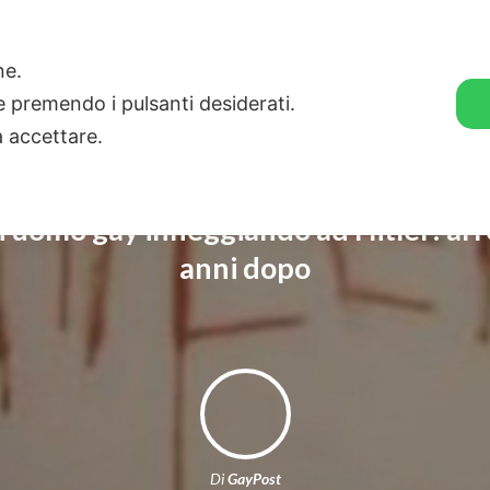
🛒 GENDER SHOP
STORIE
one.
ie premendo i pulsanti desiderati.
a accettare.
n uomo gay inneggiando ad Hitler: arr
anni dopo
Di
GayPost