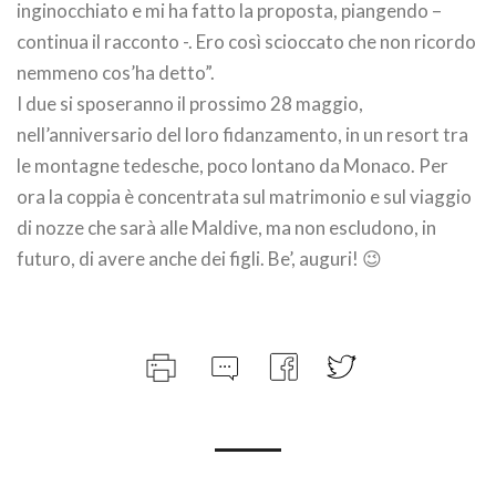
inginocchiato e mi ha fatto la proposta, piangendo –
continua il racconto -. Ero così scioccato che non ricordo
nemmeno cos’ha detto”.
I due si sposeranno il prossimo 28 maggio,
nell’anniversario del loro fidanzamento, in un resort tra
le montagne tedesche, poco lontano da Monaco. Per
ora la coppia è concentrata sul matrimonio e sul viaggio
di nozze che sarà alle Maldive, ma non escludono, in
futuro, di avere anche dei figli. Be’, auguri! 😉