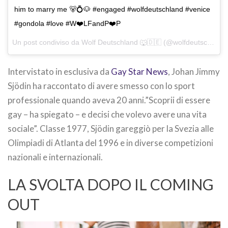
him to marry me 🐻💍🐶 #engaged #wolfdeutschland #venice
#gondola #love #W❤️️LFandP❤️️P
Un post condiviso da Wolf Deutschland 🐺🇩🇪 (@wolfdeutschland) in data:
Intervistato in esclusiva da
Gay Star News
, Johan Jimmy
Sjödin ha raccontato di avere smesso con lo sport
professionale quando aveva 20 anni.”Scoprii di essere
gay – ha spiegato – e decisi che volevo avere una vita
sociale”. Classe 1977, Sjödin gareggiò per la Svezia alle
Olimpiadi di Atlanta del 1996 e in diverse competizioni
nazionali e internazionali.
LA SVOLTA DOPO IL COMING
OUT