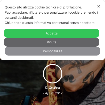
✕
Questo sito utilizza cookie tecnici e di profilazione.
Puoi accettare, rifiutare o personalizzare i cookie premendo i
pulsanti desiderati.
Chiudendo questa informativa continuerai senza accettare.
L’ex tuffatore olimpico e la proposta
di matrimonio in gondola, a Venezia –
Accetta
FOTO
Rifiuta
Personalizza
Di
GayPost
9 Agosto 2017