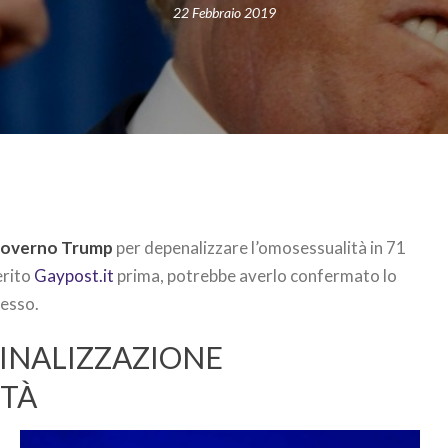
22 Febbraio 2019
overno Trump
per depenalizzare l’omosessualità in 71
erito
Gaypost.it
prima, potrebbe averlo confermato lo
desso.
MINALIZZAZIONE
ITÀ