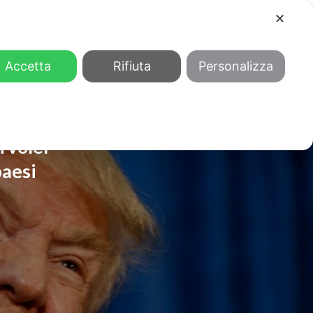
✕
COOL
GENDER
CHI SIAMO
Accetta
Rifiuta
Personalizza
 voler
paesi