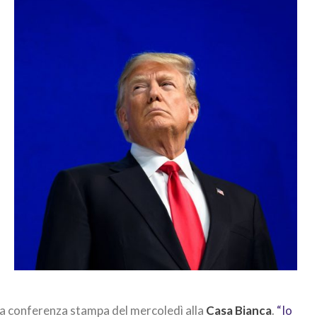
la conferenza stampa del mercoledì alla
Casa Bianca
.
“Io