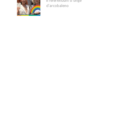
il referendum si tinge
d’arcobaleno