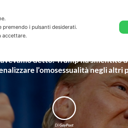
🛒 GENDER SHOP
STORIE
one.
ie premendo i pulsanti desiderati.
a accettare.
o avevamo detto: Trump ha smentito di
nalizzare l’omosessualità negli altri 
Di
GayPost