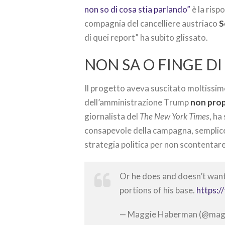
non so di cosa stia parlando”
è la risp
compagnia del cancelliere austriaco
S
di quei report” ha subito glissato.
NON SA O FINGE D
Il progetto aveva suscitato moltissi
dell’amministrazione Trump
non prop
giornalista del
The New York Times
, ha
consapevole della campagna, semplic
strategia politica per non scontentare 
Or he does and doesn’t want
portions of his base.
https:/
— Maggie Haberman (@ma