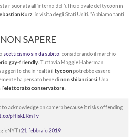
osta risuonata all’interno dell’ufficio ovale del tycoon in
ebastian Kurz
, in visita degli Stati Uniti. “Abbiamo tanti
I NON SAPERE
mo
scetticismo sin da subito
, considerando il marchio
rio gay-friendly
. Tuttavia Maggie Haberman
 suggerito che in realtà il
tycoon
potrebbe essere
emente ha pensato bene di
non sbilanciarsi
. Una
l’
elettorato conservatore
.
 to acknowledge on camera because it risks offending
/t.co/pHiskLRmTv
ggieNYT)
21 febbraio 2019