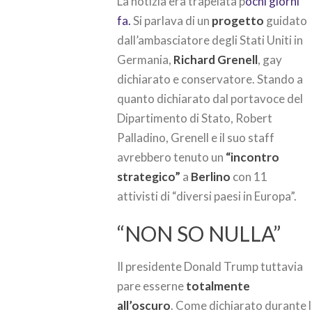
La notizia era trapelata p
ochi giorni
fa.
Si parlava di un
progetto
guidato
dall’ambasciatore degli Stati Uniti in
Germania,
Richard Grenell
, gay
dichiarato e conservatore. Stando a
quanto dichiarato dal portavoce del
Dipartimento di Stato, Robert
Palladino, Grenell e il suo staff
avrebbero tenuto un
“incontro
strategico”
a
Berlino
con 11
attivisti di “diversi paesi in Europa”.
“NON SO NULLA”
Il presidente Donald Trump tuttavia
pare esserne
totalmente
all’oscuro
. Come dichiarato durante 