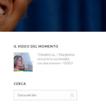
IL VIDEO DEL MOMENTO
“Chiedimi se…”: Margherita
racconta la sua famiglia
con due mamme – VIDEO
CERCA