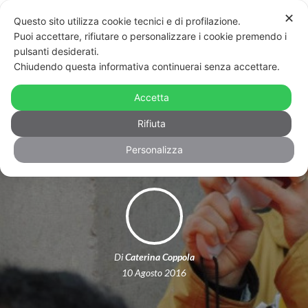
✕
Questo sito utilizza cookie tecnici e di profilazione.
Puoi accettare, rifiutare o personalizzare i cookie premendo i
pulsanti desiderati.
Chiudendo questa informativa continuerai senza accettare.
Trieste: unioni civili solo in orario di
ufficio e niente Sala Matrimoni, ma la
Accetta
stanza dei divorzi
Rifiuta
Personalizza
Di
Caterina Coppola
10 Agosto 2016