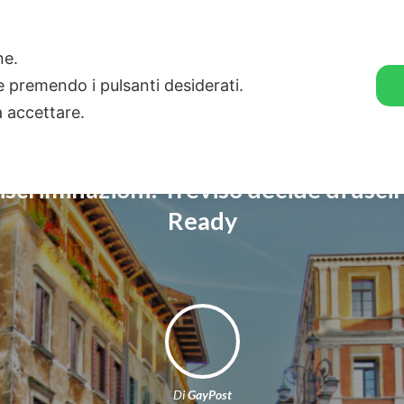
🛒 GENDER SHOP
STORIE
one.
ie premendo i pulsanti desiderati.
a accettare.
discriminazioni: Treviso decide di uscir
Ready
Di
GayPost