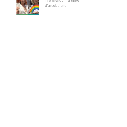
il referendum si tinge
d’arcobaleno