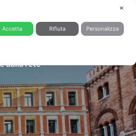
✕
COOL
GENDER
CHI SIAMO
Accetta
Rifiuta
Personalizza
e dalla rete