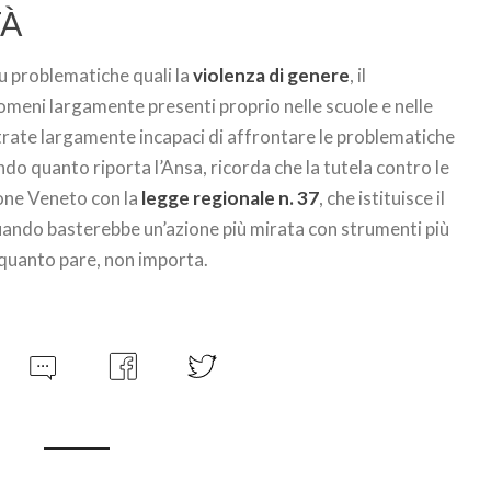
TÀ
u problematiche quali la
violenza di genere
, il
omeni largamente presenti proprio nelle scuole e nelle
strate largamente incapaci di affrontare le problematiche
o quanto riporta l’Ansa, ricorda che la tutela contro le
ione Veneto con la
legge regionale n. 37
, che istituisce il
Quando basterebbe un’azione più mirata con strumenti più
 quanto pare, non importa.