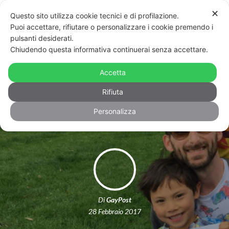
✕
Questo sito utilizza cookie tecnici e di profilazione.
Puoi accettare, rifiutare o personalizzare i cookie premendo i
pulsanti desiderati.
Trento, Corte d’Appello: “Quei bimbi
Chiudendo questa informativa continuerai senza accettare.
sono figli anche del padre non
Accetta
biologico”. È la prima volta per una
Rifiuta
coppia gay
Personalizza
Di
GayPost
28 Febbraio 2017