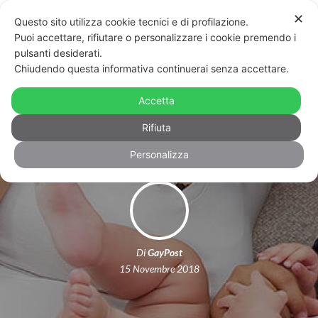
✕
Questo sito utilizza cookie tecnici e di profilazione.
Puoi accettare, rifiutare o personalizzare i cookie premendo i
pulsanti desiderati.
Chiudendo questa informativa continuerai senza accettare.
Primavera dei sindaci nel reggiano,
Accetta
trascrizioni di tre mamme
Rifiuta
Personalizza
Di
GayPost
15 Novembre 2018