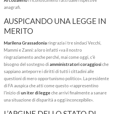
Arcobaleno
i riconoscimenti fatti dalle rispettive
anagrafi.
AUSPICANDO UNA LEGGE IN
MERITO
Marilena Grassadonia
ringrazia i tre sindaci Vecchi,
Mammi e Zanni: a loro infatti «va il nostro
ringraziamento anche perché, mai come oggi, c’è
bisogno del sostegno di
amministratori coraggiosi
che
sappiano anteporre i diritti di tutti i cittadini alle
questioni di mero opportunismo politico». La presidente
di FA auspica che atti come questo «rappresentino
l’inizio di
un iter di legge
che arrivi finalmente a sanare
una situazione di disparità a oggi inconcepibile».
L’ARGINE DELLO STATO DI