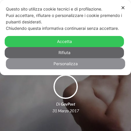
✕
Questo sito utilizza cookie tecnici e di profilazione.
Puoi accettare, rifiutare o personalizzare i cookie premendo i
pulsanti desiderati.
Chiudendo questa informativa continuerai senza accettare.
Transgender day of visibility, la storia
Accetta
di Ethan: “Espormi mi ha reso libero”
Rifiuta
Personalizza
Di
GayPost
31 Marzo 2017