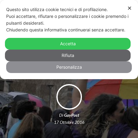
✕
Questo sito utilizza cookie tecnici e di profilazione.
Puoi accettare, rifiutare o personalizzare i cookie premendo i
pulsanti desiderati.
Chiudendo questa informativa continuerai senza accettare.
Trans: in Francia, niente più
intervento per cambiare genere
Accetta
ufficialmente
Rifiuta
Personalizza
Di
GayPost
17 Ottobre 2016