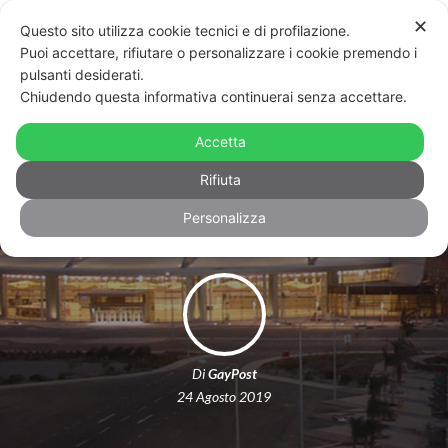
✕
Questo sito utilizza cookie tecnici e di profilazione.
Puoi accettare, rifiutare o personalizzare i cookie premendo i
pulsanti desiderati.
Chiudendo questa informativa continuerai senza accettare.
Due donne trans fermate
all’aeroporto di Sharm El Sheikh: non
Accetta
si hanno notizie da 20 ore
Rifiuta
Personalizza
Di
GayPost
24 Agosto 2019