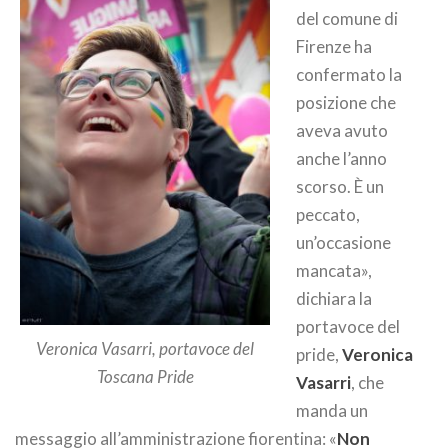
del comune di
Firenze ha
confermato la
posizione che
aveva avuto
anche l’anno
scorso. È un
peccato,
un’occasione
mancata»,
dichiara la
portavoce del
Veronica Vasarri, portavoce del
pride,
Veronica
Toscana Pride
Vasarri
, che
manda un
messaggio all’amministrazione fiorentina: «
Non