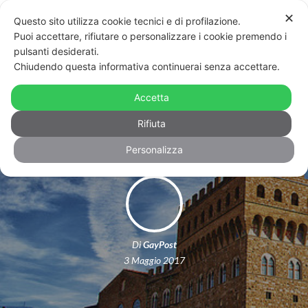
✕
Questo sito utilizza cookie tecnici e di profilazione.
Puoi accettare, rifiutare o personalizzare i cookie premendo i
pulsanti desiderati.
Chiudendo questa informativa continuerai senza accettare.
Toscana Pride: Firenze nega il
Accetta
patrocinio per la seconda volta
Rifiuta
Personalizza
Di
GayPost
3 Maggio 2017