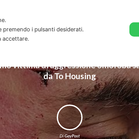
🛒 GENDER SHOP
STORIE
one.
ie premendo i pulsanti desiderati.
a accettare.
omo vittima di aggressione omofoba s
da To Housing
Di
GayPost