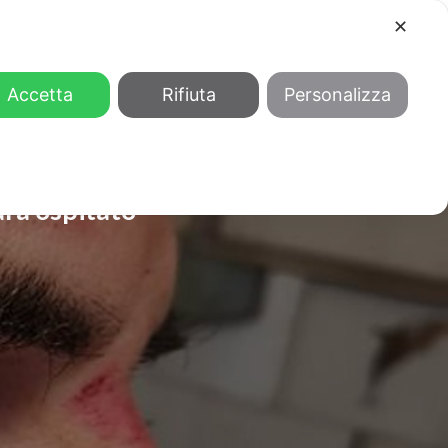
✕
COOL
GENDER
CHI SIAMO
Accetta
Rifiuta
Personalizza
arà ospitato