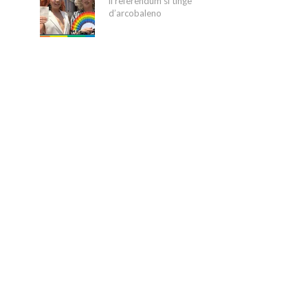
il referendum si tinge
d’arcobaleno