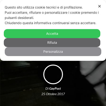
✕
Questo sito utilizza cookie tecnici e di profilazione.
Puoi accettare, rifiutare o personalizzare i cookie premendo i
pulsanti desiderati.
Chiudendo questa informativa continuerai senza accettare.
Torino: striscioni di Forza Nuova
contro la cattedra di “Storia
Accetta
dell’omosessualità”
Rifiuta
Personalizza
Di
GayPost
25 Ottobre 2017