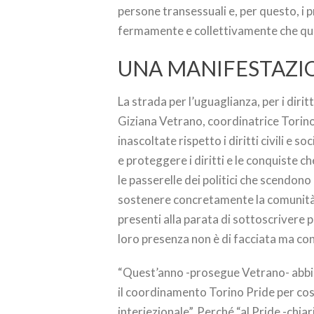
persone transessuali e, per questo, i 
fermamente e collettivamente che ques
UNA MANIFESTAZI
La strada per l’uguaglianza, per i dirit
Giziana Vetrano, coordinatrice Torino
inascoltate rispetto i diritti civili e s
e proteggere i diritti e le conquiste c
le passerelle dei politici che scendono 
sostenere concretamente la comunità: 
presenti alla parata di sottoscrivere 
loro presenza non è di facciata ma con
“Quest’anno -prosegue Vetrano- abbi
il coordinamento Torino Pride per cos
interiezionale”. Perché “al Pride -chia