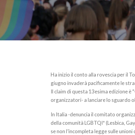
Ha inizio il conto alla rovescia per il
giugno invaderà pacificamente le str
Il claim di questa 13esima edizione è 
organizzatori- a lanciare lo sguardo olt
In Italia -denuncia il comitato organizz
della comunità LGBTQI* (Lesbica, Gay,
se non l’incompleta legge sulle unioni c