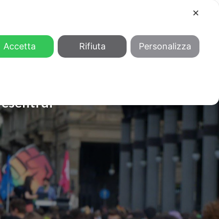
✕
COOL
GENDER
CHI SIAMO
Accetta
Rifiuta
Personalizza
resenti di