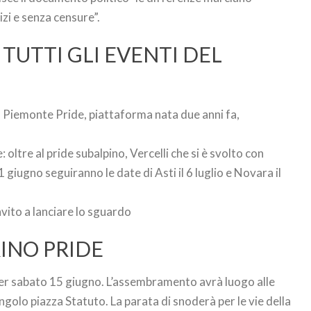
izi e senza censure”.
TUTTI GLI EVENTI DEL
del Piemonte Pride, piattaforma nata due anni fa,
ltre al pride subalpino, Vercelli che si è svolto con
 giugno seguiranno le date di Asti il 6 luglio e Novara il
nvito a lanciare lo sguardo
RINO PRIDE
per sabato 15 giugno. L’assembramento avrà luogo alle
ngolo piazza Statuto. La parata di snoderà per le vie della