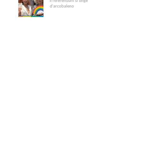
il referendum si tinge
d’arcobaleno