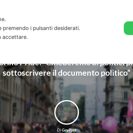
🛒 GENDER SHOP
STORIE
one.
ie premendo i pulsanti desiderati.
a accettare.
 Torino Pride: “Chiederemo ai politici p
sottoscrivere il documento politico”
Di
GayPost