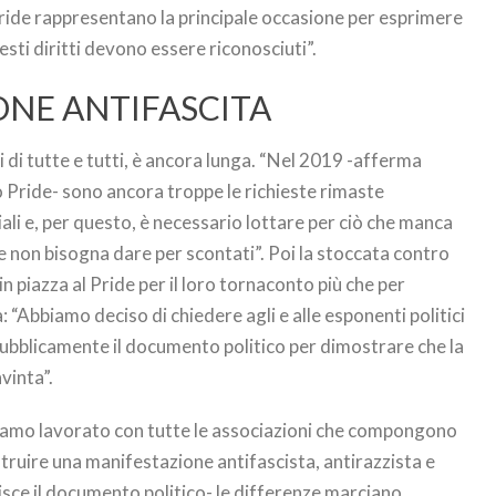
pride rappresentano la principale occasione per esprimere
ti diritti devono essere riconosciuti”.
ONE ANTIFASCITA
ti di tutte e tutti, è ancora lunga. “Nel 2019 -afferma
 Pride- sono ancora troppe le richieste rimaste
ociali e, per questo, è necessario lottare per ciò che manca
he non bisogna dare per scontati”. Poi la stoccata contro
in piazza al Pride per il loro tornaconto più che per
“Abbiamo deciso di chiedere agli e alle esponenti politici
pubblicamente il documento politico per dimostrare che la
vinta”.
amo lavorato con tutte le associazioni che compongono
truire una manifestazione antifascista, antirazzista e
risce il documento politico- le differenze marciano