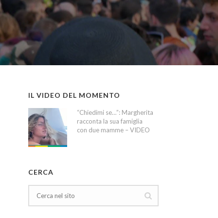
IL VIDEO DEL MOMENTO
“Chiedimi se…”: Margherita
racconta la sua famiglia
con due mamme – VIDEO
CERCA